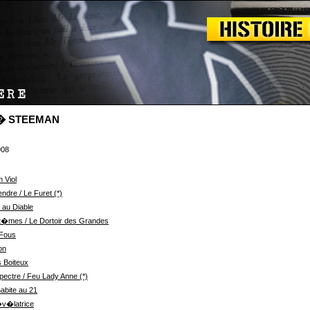
dr� STEEMAN
908
n Viol
dre / Le Furet (*)
 au Diable
nt�mes / Le Dortoir des Grandes
 Fous
on
 Boiteux
pectre / Feu Lady Anne (*)
abite au 21
�v�latrice