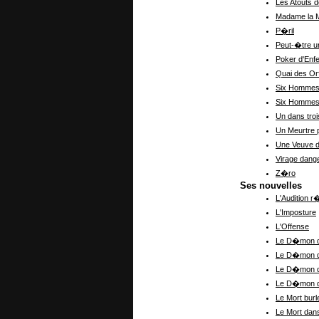
Les Atouts 
Madame la 
P�ril
Peut-�tre u
Poker d'Enfe
Quai des Or
Six Hommes 
Six Hommes m
Un dans troi
Un Meurtre 
Une Veuve d
Virage dange
Z�ro
Ses nouvelles
L'Audition r
L'Imposture
L'Offense
Le D�mon de
Le D�mon de 
Le D�mon d
Le D�mon de
Le Mort bur
Le Mort dan