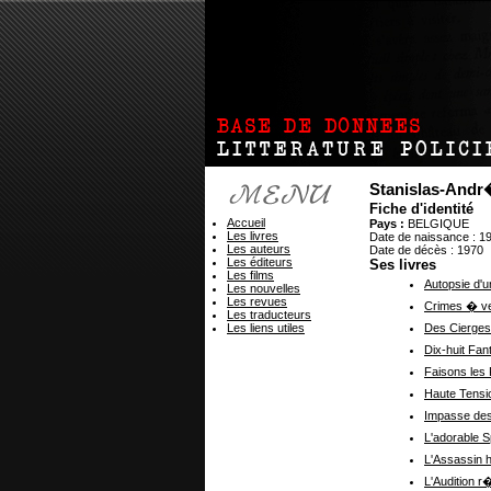
Stanislas-An
Fiche d'identité
Accueil
Pays :
BELGIQUE
Les livres
Date de naissance : 1
Les auteurs
Date de décès : 1970
Les éditeurs
Ses livres
Les films
Autopsie d'u
Les nouvelles
Les revues
Crimes � ven
Les traducteurs
Les liens utiles
Des Cierges
Dix-huit Fa
Faisons les
Haute Tensi
Impasse des
L'adorable S
L'Assassin h
L'Audition r