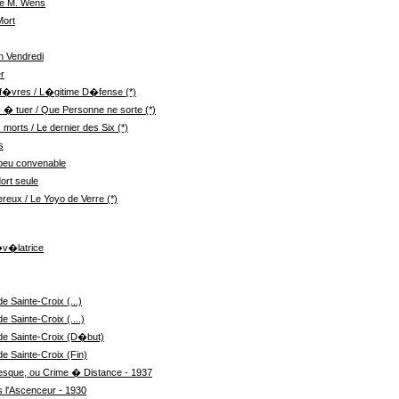
de M. Wens
Mort
n Vendredi
r
f�vres / L�gitime D�fense (*)
� tuer / Que Personne ne sorte (*)
orts / Le dernier des Six (*)
s
peu convenable
ort seule
reux / Le Yoyo de Verre (*)
�v�latrice
 Sainte-Croix (...)
Sainte-Croix (....)
e Sainte-Croix (D�but)
 Sainte-Croix (Fin)
lesque, ou Crime � Distance - 1937
s l'Ascenceur - 1930