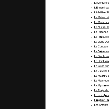
L'Aventure e
L'Ennemi san
L'infaillible 
La Maison de
La Morte sur
La Nuit du 1
La Patience
La R�surrec
La vieille D
Le Condamn
Le D�mon de
Le Diable a
Le Doigt vo
Le Guet-Ap
Le L�vrier 
Le Ma�tre d
Le Mannequ
Le Myst�re 
Le Trajet de
Le treizi�m
L�gitime D
Les Amants 