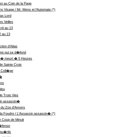
st au Coin de la Page
s Visage / Mr. Wens et l'Automate (*)
Silas Lord
s Veilles
vit au 13
2 au 13
tion d'Atlas
ame qui se d�fend
� meurt � 5 Heures
 Sainte Croix
u Coll�ge
l�
ens
bleu
e Trois Vies
in assassin�
du Zoo d'Anvers
 la Foudre / L'Assassin assassin� (*)
e Coup de Minuit
�fense
pu�rils