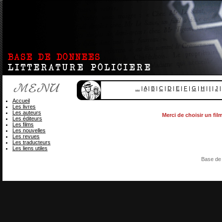
...
|
A
|
B
|
C
|
D
|
E
|
F
|
G
|
H
|
I
|
J
Accueil
Les livres
Les auteurs
Merci de choisir un fil
Les éditeurs
Les films
Les nouvelles
Les revues
Les traducteurs
Les liens utiles
Base de