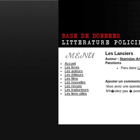
Les Lanciers
Auteur :
Stanislas-
Parutions
Accueil
Les livres
Paru dans
L
Les auteurs
Les éditeurs
Les films
Ajouter un commenta
Les nouvelles
Les revues
Vous avez une questio
Les traducteurs
N'h�sitez pas � post
Les liens utiles