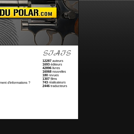
12287
auteurs
1693
éditeurs
42896
livres
16068
nouvelles
180
revues
1307
films
743
réalisateurs
ment d'informations ?
2446
traducteurs