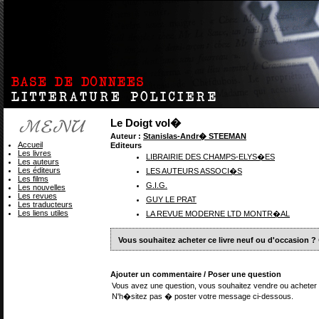
Le Doigt vol�
Auteur :
Stanislas-Andr� STEEMAN
Accueil
Editeurs
Les livres
LIBRAIRIE DES CHAMPS-ELYS�ES
Les auteurs
Les éditeurs
LES AUTEURS ASSOCI�S
Les films
G.I.G.
Les nouvelles
Les revues
GUY LE PRAT
Les traducteurs
Les liens utiles
LA REVUE MODERNE LTD MONTR�AL
Vous souhaitez acheter ce livre neuf ou d'occasion ?
Ajouter un commentaire / Poser une question
Vous avez une question, vous souhaitez vendre ou acheter 
N'h�sitez pas � poster votre message ci-dessous.