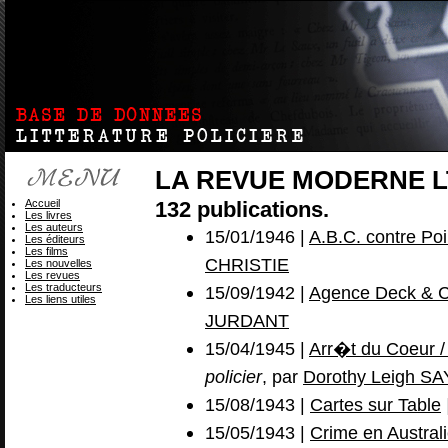
LA REVUE MODERNE 
Accueil
132 publications.
Les livres
Les auteurs
15/01/1946 |
A.B.C. contre Poi
Les éditeurs
Les films
CHRISTIE
Les nouvelles
Les revues
Les traducteurs
15/09/1942 |
Agence Deck & C
Les liens utiles
JURDANT
15/04/1945 |
Arr�t du Coeur / 
policier
, par
Dorothy Leigh S
15/08/1943 |
Cartes sur Table
15/05/1943 |
Crime en Austral