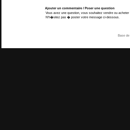
Ajouter un commentaire / Poser une question
Vous avez une question, vous souhaitez vendre ou acheter 
N'h�sitez pas � poster votre message ci-dessous.
Base de