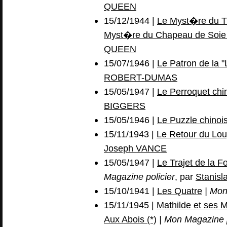
QUEEN
15/12/1944 |
Le Myst�re du T
Myst�re du Chapeau de Soie 
QUEEN
15/07/1946 |
Le Patron de la "L
ROBERT-DUMAS
15/05/1947 |
Le Perroquet chi
BIGGERS
15/05/1946 |
Le Puzzle chinoi
15/11/1943 |
Le Retour du Loup
Joseph VANCE
15/05/1947 |
Le Trajet de la F
Magazine policier
, par
Stanis
15/10/1941 |
Les Quatre
| Mon
15/11/1945 |
Mathilde et ses M
Aux Abois (*)
| Mon Magazine p