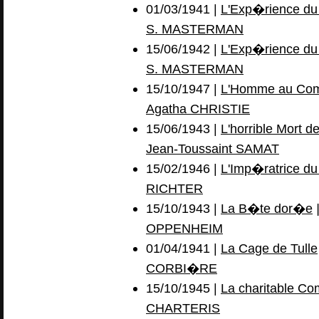
01/03/1941 |
L'Exp�rience du 
S. MASTERMAN
15/06/1942 |
L'Exp�rience du 
S. MASTERMAN
15/10/1947 |
L'Homme au Com
Agatha CHRISTIE
15/06/1943 |
L'horrible Mort d
Jean-Toussaint SAMAT
15/02/1946 |
L'Imp�ratrice du
RICHTER
15/10/1943 |
La B�te dor�e
|
OPPENHEIM
01/04/1941 |
La Cage de Tulle
CORBI�RE
15/10/1945 |
La charitable Co
CHARTERIS