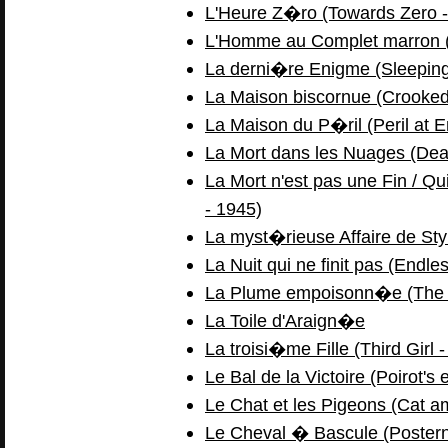
L'Heure Z�ro (Towards Zero -
L'Homme au Complet marron (T
La derni�re Enigme (Sleeping
La Maison biscornue (Crooked
La Maison du P�ril (Peril at 
La Mort dans les Nuages (Deat
La Mort n'est pas une Fin / Q
- 1945)
La myst�rieuse Affaire de Styl
La Nuit qui ne finit pas (Endle
La Plume empoisonn�e (The m
La Toile d'Araign�e
La troisi�me Fille (Third Girl 
Le Bal de la Victoire (Poirot's
Le Chat et les Pigeons (Cat a
Le Cheval � Bascule (Postern