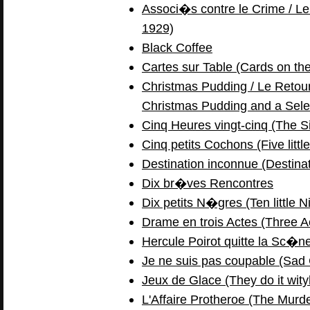
Associ�s contre le Crime / Le 
1929)
Black Coffee
Cartes sur Table (Cards on the
Christmas Pudding / Le Retour 
Christmas Pudding and a Sele
Cinq Heures vingt-cinq (The Si
Cinq petits Cochons (Five littl
Destination inconnue (Destin
Dix br�ves Rencontres
Dix petits N�gres (Ten little N
Drame en trois Actes (Three A
Hercule Poirot quitte la Sc�ne
Je ne suis pas coupable (Sad
Jeux de Glace (They do it wity
L'Affaire Protheroe (The Murde