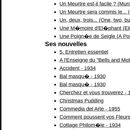
Un Meurtre est-il facile ? (Mur
Un Meurtre sera commis le... 
Un, deux, trois... (One, two, 
Une M�moire d'El�phant (El
Une Poign�e de Seigle (A Pock
Ses nouvelles
5. Entretien essentiel
A l'Enseigne du "Bells and Mot
Accident - 1934
Bal masqu� - 1930
Bal masqu� - 1930
Cherchez et vous trouverez - 
Christmas Pudding
Commedia del Arte - 1955
Comment poussent vos Fleurs
Cottage Philom�le - 1934