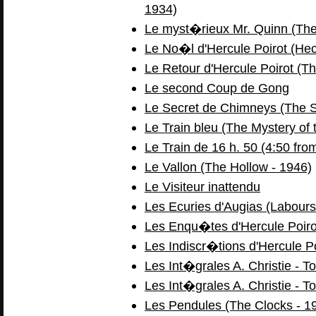
1934)
Le myst�rieux Mr. Quinn (The
Le No�l d'Hercule Poirot (Hec
Le Retour d'Hercule Poirot (T
Le second Coup de Gong
Le Secret de Chimneys (The S
Le Train bleu (The Mystery of 
Le Train de 16 h. 50 (4:50 fro
Le Vallon (The Hollow - 1946)
Le Visiteur inattendu
Les Ecuries d'Augias (Labours
Les Enqu�tes d'Hercule Poirot
Les Indiscr�tions d'Hercule Po
Les Int�grales A. Christie - T
Les Int�grales A. Christie - T
Les Pendules (The Clocks - 1