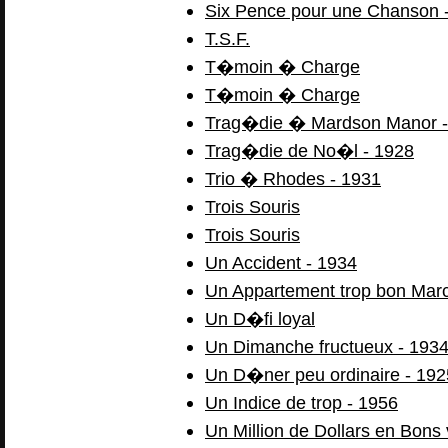
Six Pence pour une Chanson 
T.S.F.
T�moin � Charge
T�moin � Charge
Trag�die � Mardson Manor -
Trag�die de No�l - 1928
Trio � Rhodes - 1931
Trois Souris
Trois Souris
Un Accident - 1934
Un Appartement trop bon Mar
Un D�fi loyal
Un Dimanche fructueux - 193
Un D�ner peu ordinaire - 192
Un Indice de trop - 1956
Un Million de Dollars en Bons 