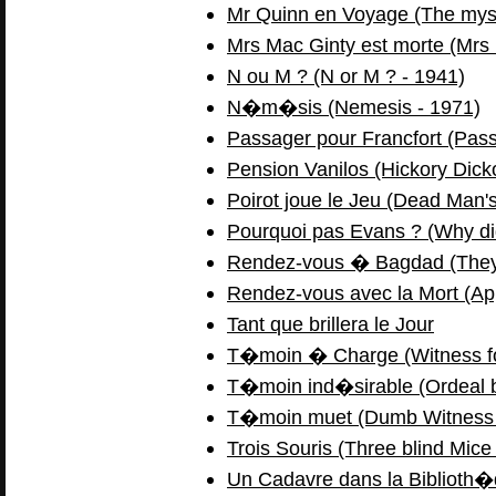
Mr Quinn en Voyage (The myst
Mrs Mac Ginty est morte (Mrs 
N ou M ? (N or M ? - 1941)
N�m�sis (Nemesis - 1971)
Passager pour Francfort (Pass
Pension Vanilos (Hickory Dick
Poirot joue le Jeu (Dead Man's
Pourquoi pas Evans ? (Why did
Rendez-vous � Bagdad (They
Rendez-vous avec la Mort (Ap
Tant que brillera le Jour
T�moin � Charge (Witness for
T�moin ind�sirable (Ordeal b
T�moin muet (Dumb Witness 
Trois Souris (Three blind Mice
Un Cadavre dans la Biblioth�q