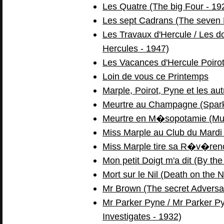
Les Quatre (The big Four - 19
Les sept Cadrans (The seven 
Les Travaux d'Hercule / Les d
Hercules - 1947)
Les Vacances d'Hercule Poirot
Loin de vous ce Printemps
Marple, Poirot, Pyne et les aut
Meurtre au Champagne (Spark
Meurtre en M�sopotamie (Mur
Miss Marple au Club du Mardi 
Miss Marple tire sa R�v�ren
Mon petit Doigt m'a dit (By th
Mort sur le Nil (Death on the N
Mr Brown (The secret Adversa
Mr Parker Pyne / Mr Parker Py
Investigates - 1932)