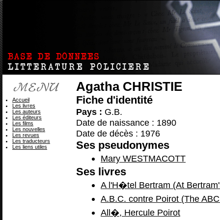
Agatha CHRISTIE
Fiche d'identité
Accueil
Les livres
Pays :
G.B.
Les auteurs
Les éditeurs
Date de naissance : 1890
Les films
Les nouvelles
Date de décès : 1976
Les revues
Les traducteurs
Ses pseudonymes
Les liens utiles
Mary WESTMACOTT
Ses livres
A l'H�tel Bertram (At Bertram'
A.B.C. contre Poirot (The ABC
All�, Hercule Poirot