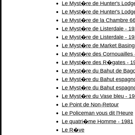
Le Myst�re de Hunter's Lodg
Le Myst�re de Hunter's Lodg
Le Myst�re de la Chambre 6
Le Myst�re de Listerdale - 1
Le Myst�re de Listerdale - 1
Le Myst�re de Market Basing
Le Myst�re des Cornouailles 
Le Myst�re des R�gates - 1
Le Myst�re du Bahut de Bagd
Le Myst�re du Bahut espagno
Le Myst�re du Bahut espagno
Le Myst�re du Vase bleu - 1
Le Point de Non-Retour
Le Policeman vous dit l'Heure
Le quatri�me Homme - 1981
Le R�ve