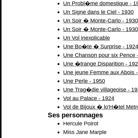
Un Probl�me domestique - 1
Un Signe dans le Ciel - 1930
Un Soir � Monte-Carlo - 1930
Un Soir � Monte-Carlo - 1930
Un Vol inexplicable
Une Bo�te � Surprise - 192
Une Chanson pour six Pence 
Une �trange Disparition - 19
Une jeune Femme aux Abois -
Une Perle - 1950
Une Trag�die villageoise - 1
Vol au Palace - 1924
Vol de Bijoux � lo'H�tel Metr
Ses personnages
Hercule Poirot
Miss Jane Marple