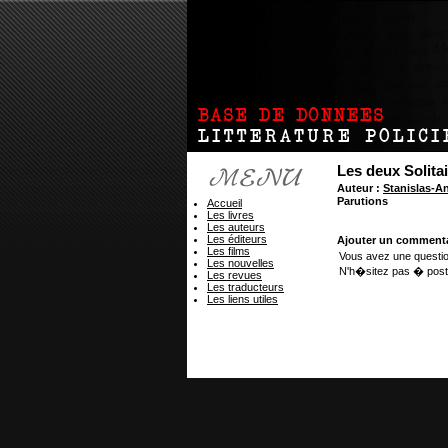
Les deux Solita
Auteur :
Stanislas-
Parutions
Accueil
Les livres
Les auteurs
Les éditeurs
Ajouter un commenta
Les films
Vous avez une questio
Les nouvelles
N'h�sitez pas � post
Les revues
Les traducteurs
Les liens utiles