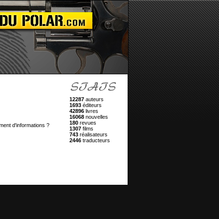
12287
auteurs
1693
éditeurs
42896
livres
16068
nouvelles
180
revues
ment d'informations ?
1307
films
743
réalisateurs
2446
traducteurs