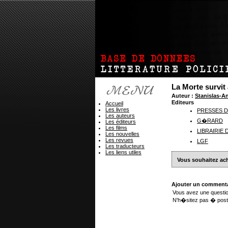
La Morte survit
Auteur :
Stanislas-
Editeurs
Accueil
Les livres
PRESSES D
Les auteurs
G�RARD
Les éditeurs
Les films
LIBRAIRIE
Les nouvelles
Les revues
LGF
Les traducteurs
Les liens utiles
Vous souhaitez ach
Ajouter un commenta
Vous avez une questio
N'h�sitez pas � post