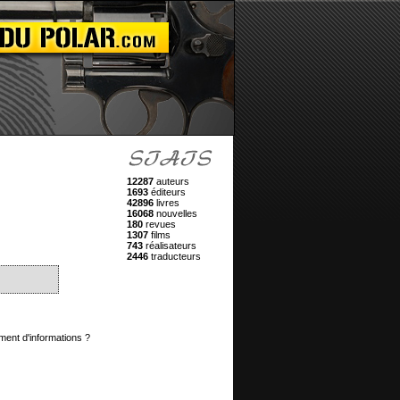
12287
auteurs
1693
éditeurs
42896
livres
16068
nouvelles
180
revues
1307
films
743
réalisateurs
2446
traducteurs
ment d'informations ?