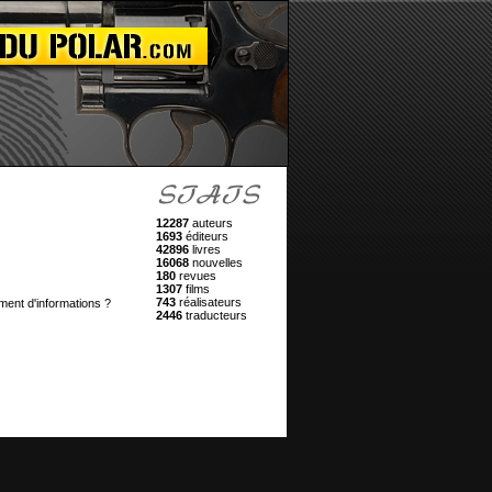
12287
auteurs
1693
éditeurs
42896
livres
16068
nouvelles
180
revues
1307
films
743
réalisateurs
ment d'informations ?
2446
traducteurs