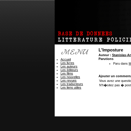
L'Imposture
Auteur :
Stanislas-
Parutions
Accueil
Les livres
Paru dans
M
Les auteurs
Les éditeurs
Les films
Ajouter un commenta
Les nouvelles
Les revues
Vous avez une questio
Les traducteurs
N'h�sitez pas � post
Les liens utiles