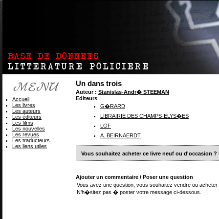
Un dans trois
Auteur :
Stanislas-Andr� STEEMAN
Editeurs
Accueil
Les livres
G�RARD
Les auteurs
LIBRAIRIE DES CHAMPS-ELYS�ES
Les éditeurs
Les films
LGF
Les nouvelles
Les revues
A. BEIRNAERDT
Les traducteurs
Les liens utiles
Vous souhaitez acheter ce livre neuf ou d'occasion ?
Ajouter un commentaire / Poser une question
Vous avez une question, vous souhaitez vendre ou acheter 
N'h�sitez pas � poster votre message ci-dessous.