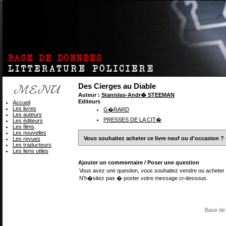
Des Cierges au Diable
Auteur :
Stanislas-Andr� STEEMAN
Editeurs
Accueil
Les livres
G�RARD
Les auteurs
PRESSES DE LA CIT�
Les éditeurs
Les films
Les nouvelles
Vous souhaitez acheter ce livre neuf ou d'occasion ?
Les revues
Les traducteurs
Les liens utiles
Ajouter un commentaire / Poser une question
Vous avez une question, vous souhaitez vendre ou acheter 
N'h�sitez pas � poster votre message ci-dessous.
Base de