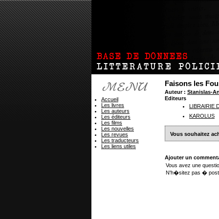
Faisons les Fou
Auteur :
Stanislas-
Editeurs
Accueil
Les livres
LIBRAIRIE
Les auteurs
KAROLUS
Les éditeurs
Les films
Les nouvelles
Vous souhaitez ach
Les revues
Les traducteurs
Les liens utiles
Ajouter un commenta
Vous avez une questio
N'h�sitez pas � post