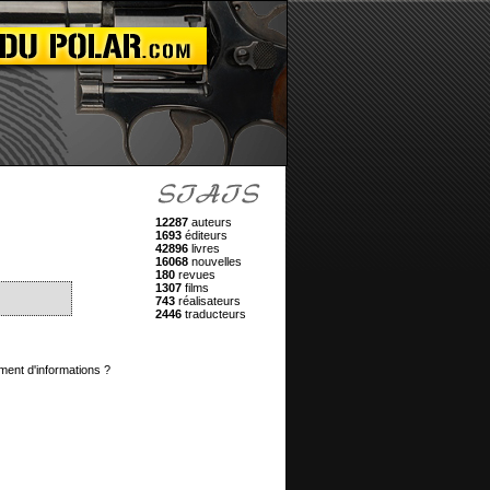
12287
auteurs
1693
éditeurs
42896
livres
16068
nouvelles
180
revues
1307
films
743
réalisateurs
2446
traducteurs
ment d'informations ?