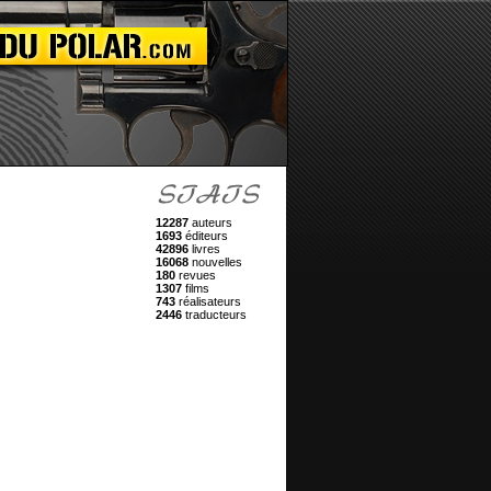
12287
auteurs
1693
éditeurs
42896
livres
16068
nouvelles
180
revues
1307
films
743
réalisateurs
2446
traducteurs