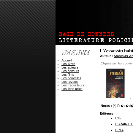
L'Assassin habi
Auteur :
Stanislas-
Accueil
Cliquez sur les couver
Les livres
Les auteurs
Les éditeurs
Les films
Les nouvelles
Les revues
Les traducteurs
Les liens utiles
Notes :
(*) Pr�c�d� 
Editeurs
LGF
LIBRAIRIE
OPTA