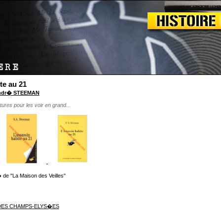
te au 21
Andr� STEEMAN
tures pour les voir en grand...
de "La Maison des Veilles"
 DES CHAMPS-ELYS�ES