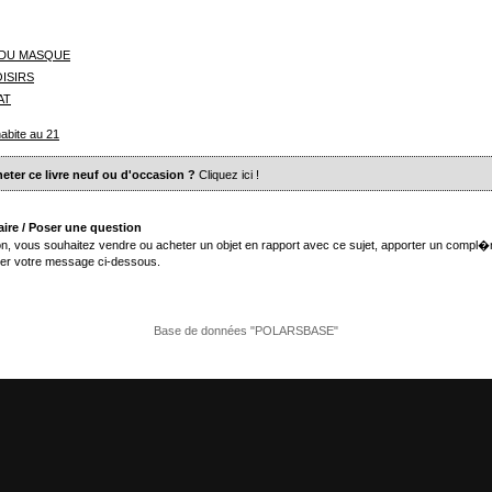
 DU MASQUE
ISIRS
AT
abite au 21
eter ce livre neuf ou d'occasion ?
Cliquez ici
!
ire / Poser une question
n, vous souhaitez vendre ou acheter un objet en rapport avec ce sujet, apporter un compl�
er votre message ci-dessous.
Base de données "POLARSBASE"