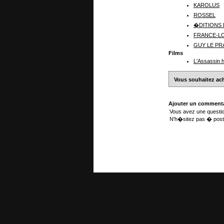
KAROLUS
ROSSEL
�DITIONS
FRANCE-LO
GUY LE PR
Films
L'Assassin h
Vous souhaitez ach
Ajouter un commenta
Vous avez une questio
N'h�sitez pas � post