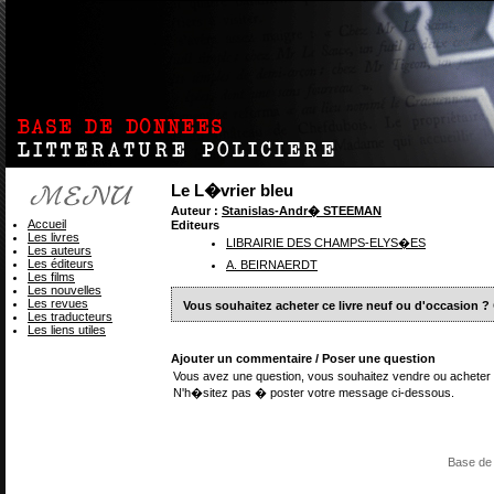
Le L�vrier bleu
Auteur :
Stanislas-Andr� STEEMAN
Accueil
Editeurs
Les livres
LIBRAIRIE DES CHAMPS-ELYS�ES
Les auteurs
Les éditeurs
A. BEIRNAERDT
Les films
Les nouvelles
Les revues
Vous souhaitez acheter ce livre neuf ou d'occasion ?
Les traducteurs
Les liens utiles
Ajouter un commentaire / Poser une question
Vous avez une question, vous souhaitez vendre ou acheter 
N'h�sitez pas � poster votre message ci-dessous.
Base de