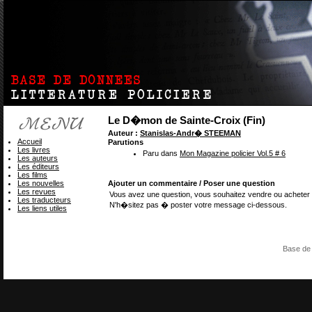
Le D�mon de Sainte-Croix (Fin)
Auteur :
Stanislas-Andr� STEEMAN
Accueil
Parutions
Les livres
Paru dans
Mon Magazine policier Vol.5 # 6
Les auteurs
Les éditeurs
Les films
Les nouvelles
Ajouter un commentaire / Poser une question
Les revues
Vous avez une question, vous souhaitez vendre ou acheter 
Les traducteurs
N'h�sitez pas � poster votre message ci-dessous.
Les liens utiles
Base de