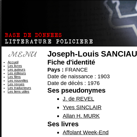
Joseph-Louis SANCIA
Fiche d'identité
Accueil
Les livres
Pays :
FRANCE
Les auteurs
Les éditeurs
Date de naissance : 1903
Les films
Les nouvelles
Date de décès : 1976
Les revues
Les traducteurs
Ses pseudonymes
Les liens utiles
J. de REVEL
Yves SINCLAIR
Allan H. MURK
Ses livres
Affolant Week-End