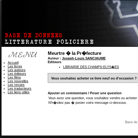
Meurtre � la Pr�fecture
Auteur :
Joseph-Louis SANCIAUME
Editeurs
Accueil
Les livres
LIBRAIRIE DES CHAMPS-ELYS�ES
Les auteurs
Les éditeurs
Les films
Vous souhaitez acheter ce livre neuf ou d'occasion ?
Les nouvelles
Les revues
Les traducteurs
Les liens utiles
Ajouter un commentaire / Poser une question
Vous avez une question, vous souhaitez vendre ou acheter 
N'h�sitez pas � poster votre message ci-dessous.
Base de