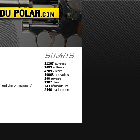
12287
auteurs
1693
éditeurs
42896
livres
16068
nouvelles
180
revues
1307
films
ment d'informations ?
743
réalisateurs
2446
traducteurs