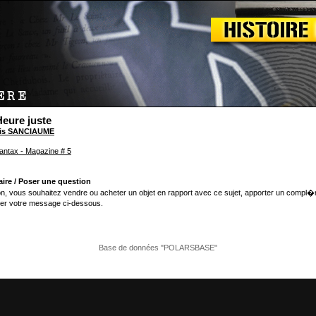
'Heure juste
is SANCIAUME
antax - Magazine # 5
ire / Poser une question
n, vous souhaitez vendre ou acheter un objet en rapport avec ce sujet, apporter un compl�
er votre message ci-dessous.
Base de données "POLARSBASE"