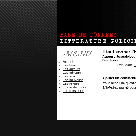
Il faut sonner l
Auteur :
Joseph-Lou
Parutions
Accueil
Paru dans
F
Les livres
Les auteurs
Les éditeurs
Les films
Ajouter un commenta
Les nouvelles
Vous avez une questio
Les revues
Les traducteurs
N'h�sitez pas � post
Les liens utiles