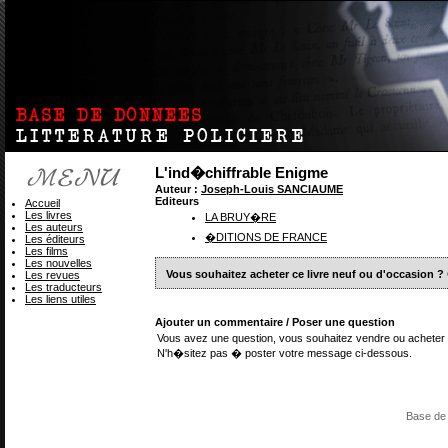
L'ind�chiffrable Enigme
Auteur :
Joseph-Louis SANCIAUME
Editeurs
Accueil
Les livres
LA BRUY�RE
Les auteurs
�DITIONS DE FRANCE
Les éditeurs
Les films
Les nouvelles
Vous souhaitez acheter ce livre neuf ou d'occasion ?
Les revues
Les traducteurs
Les liens utiles
Ajouter un commentaire / Poser une question
Vous avez une question, vous souhaitez vendre ou acheter 
N'h�sitez pas � poster votre message ci-dessous.
Base de