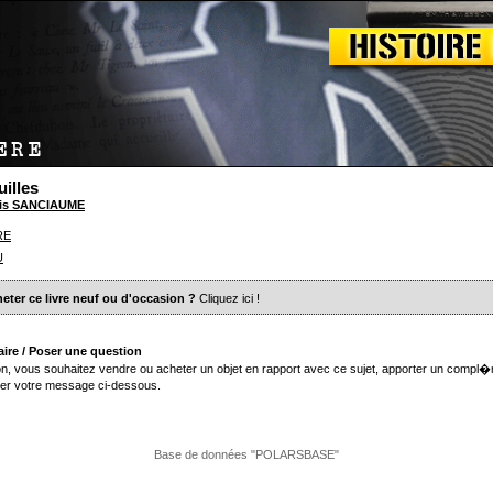
uilles
is SANCIAUME
RE
U
eter ce livre neuf ou d'occasion ?
Cliquez ici
!
ire / Poser une question
n, vous souhaitez vendre ou acheter un objet en rapport avec ce sujet, apporter un compl�
er votre message ci-dessous.
Base de données "POLARSBASE"