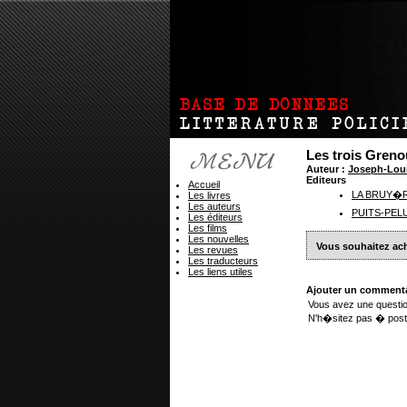
Les trois Greno
Auteur :
Joseph-Lou
Editeurs
Accueil
LA BRUY�
Les livres
Les auteurs
PUITS-PEL
Les éditeurs
Les films
Les nouvelles
Vous souhaitez ach
Les revues
Les traducteurs
Les liens utiles
Ajouter un commenta
Vous avez une questio
N'h�sitez pas � post