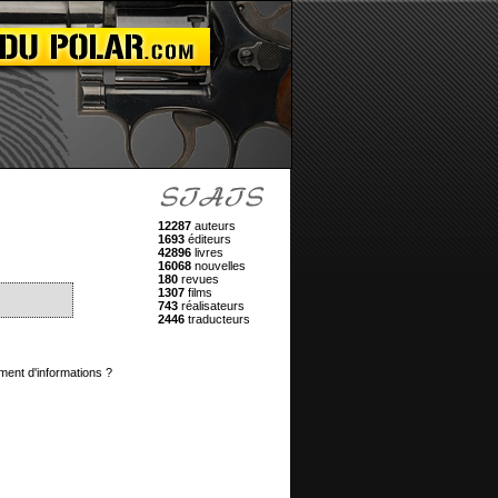
12287
auteurs
1693
éditeurs
42896
livres
16068
nouvelles
180
revues
1307
films
743
réalisateurs
2446
traducteurs
ment d'informations ?