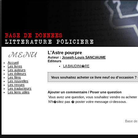
L'Astre pourpre
Auteur :
Joseph-Louis SANCIAUME
Editeurs
Accueil
LA BAUDINI�RE
Les livres
Les auteurs
Les éditeurs
Les films
Vous souhaitez acheter ce livre neuf ou d'occasion ?
Les nouvelles
Les revues
Les traducteurs
Les liens utiles
Ajouter un commentaire / Poser une question
Vous avez une question, vous souhaitez vendre ou acheter 
N'h�sitez pas � poster votre message ci-dessous.
Base de