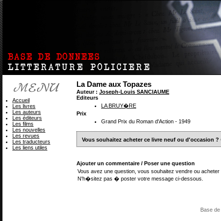
La Dame aux Topazes
Auteur :
Joseph-Louis SANCIAUME
Editeurs
Accueil
LA BRUY�RE
Les livres
Les auteurs
Prix
Les éditeurs
Grand Prix du Roman d'Action - 1949
Les films
Les nouvelles
Les revues
Vous souhaitez acheter ce livre neuf ou d'occasion ?
Les traducteurs
Les liens utiles
Ajouter un commentaire / Poser une question
Vous avez une question, vous souhaitez vendre ou acheter 
N'h�sitez pas � poster votre message ci-dessous.
Base de