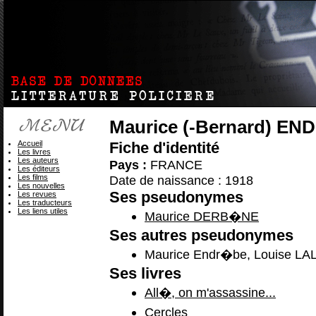
Maurice (-Bernard) E
Accueil
Fiche d'identité
Les livres
Les auteurs
Pays :
FRANCE
Les éditeurs
Les films
Date de naissance : 1918
Les nouvelles
Ses pseudonymes
Les revues
Les traducteurs
Les liens utiles
Maurice DERB�NE
Ses autres pseudonymes
Maurice Endr�be, Louise L
Ses livres
All�, on m'assassine...
Cercles