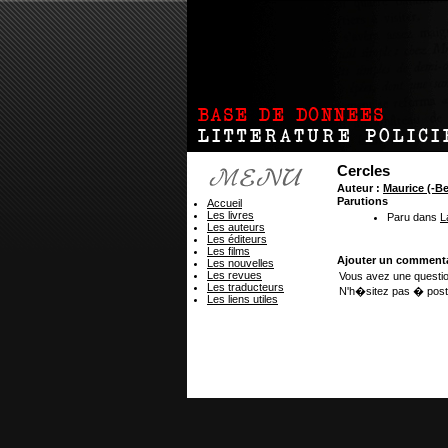
Cercles
Auteur :
Maurice (-
Parutions
Accueil
Les livres
Paru dans
L
Les auteurs
Les éditeurs
Les films
Ajouter un commenta
Les nouvelles
Les revues
Vous avez une questio
Les traducteurs
N'h�sitez pas � post
Les liens utiles