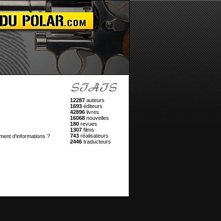
12287
auteurs
1693
éditeurs
42896
livres
16068
nouvelles
180
revues
1307
films
743
réalisateurs
ment d'informations ?
2446
traducteurs