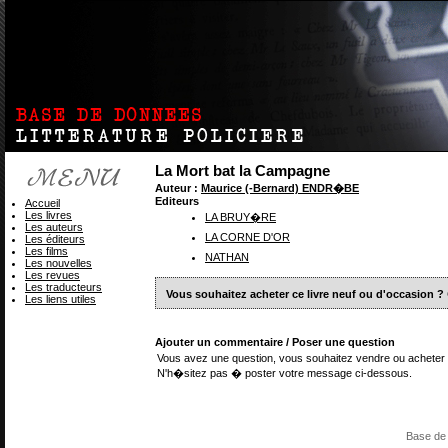
La Mort bat la Campagne
Auteur :
Maurice (-Bernard) ENDR�BE
Editeurs
Accueil
Les livres
LA BRUY�RE
Les auteurs
LA CORNE D'OR
Les éditeurs
Les films
NATHAN
Les nouvelles
Les revues
Les traducteurs
Vous souhaitez acheter ce livre neuf ou d'occasion ?
Les liens utiles
Ajouter un commentaire / Poser une question
Vous avez une question, vous souhaitez vendre ou acheter 
N'h�sitez pas � poster votre message ci-dessous.
Base de