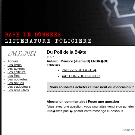
Du Poil de la B�te
1957
Accueil
Auteur :
Maurice (-Bernard) ENDR�BE
Les livres
Editeurs
Les auteurs
PRESSES DE LA CIT�
Les éditeurs
Les films
�DITIONS DU ROCHER
Les nouvelles
Les revues
Les traducteurs
Vous souhaitez acheter ce livre neuf ou d'occasion ?
Les liens utiles
Ajouter un commentaire / Poser une question
Vous avez une question, vous souhaitez vendre ou acheter 
N'h�sitez pas � poster votre message ci-dessous.
Base de