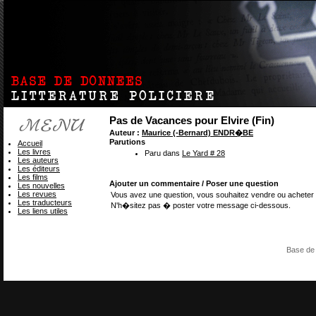
Pas de Vacances pour Elvire (Fin)
Auteur :
Maurice (-Bernard) ENDR�BE
Parutions
Accueil
Les livres
Paru dans
Le Yard # 28
Les auteurs
Les éditeurs
Les films
Ajouter un commentaire / Poser une question
Les nouvelles
Les revues
Vous avez une question, vous souhaitez vendre ou acheter 
Les traducteurs
N'h�sitez pas � poster votre message ci-dessous.
Les liens utiles
Base de