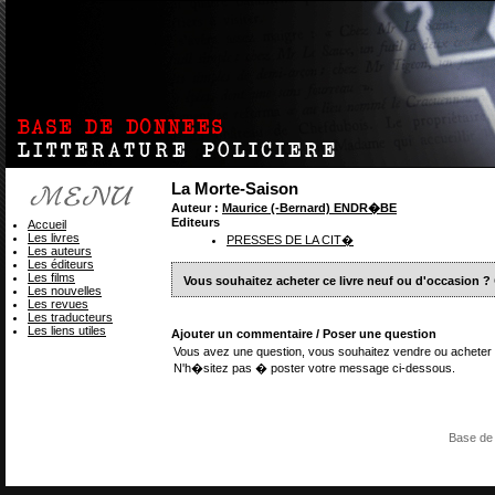
La Morte-Saison
Auteur :
Maurice (-Bernard) ENDR�BE
Editeurs
Accueil
Les livres
PRESSES DE LA CIT�
Les auteurs
Les éditeurs
Les films
Vous souhaitez acheter ce livre neuf ou d'occasion ?
Les nouvelles
Les revues
Les traducteurs
Les liens utiles
Ajouter un commentaire / Poser une question
Vous avez une question, vous souhaitez vendre ou acheter 
N'h�sitez pas � poster votre message ci-dessous.
Base de