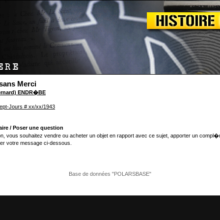
 sans Merci
Bernard) ENDR�BE
ept-Jours # xx/xx/1943
ire / Poser une question
n, vous souhaitez vendre ou acheter un objet en rapport avec ce sujet, apporter un compl�
er votre message ci-dessous.
Base de données "POLARSBASE"