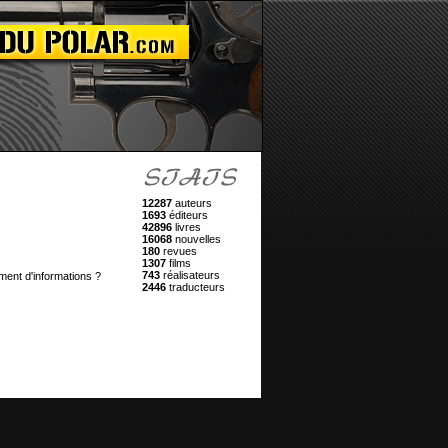
12287
auteurs
1693
éditeurs
42896
livres
16068
nouvelles
180
revues
1307
films
743
réalisateurs
ment d'informations ?
2446
traducteurs