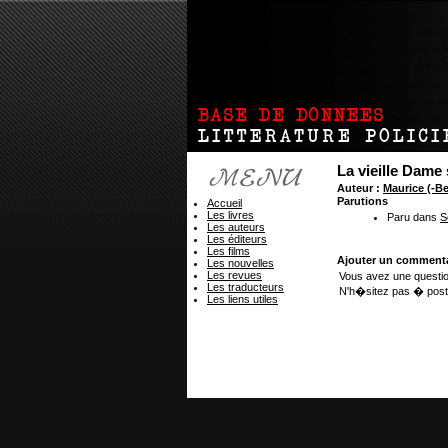
La vieille Dame
Auteur :
Maurice (-
Parutions
Accueil
Les livres
Paru dans
S
Les auteurs
Les éditeurs
Les films
Ajouter un commenta
Les nouvelles
Les revues
Vous avez une questio
Les traducteurs
N'h�sitez pas � post
Les liens utiles