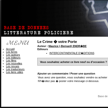
Le Crime � votre Porte
Auteur :
Maurice (-Bernard) ENDR�BE
Accueil
Editeurs
Les livres
INTERCONTINENTALE D'�DITIONS
Les auteurs
Les éditeurs
Les films
Vous souhaitez acheter ce livre neuf ou d'occasion ?
Les nouvelles
Les revues
Les traducteurs
Les liens utiles
Ajouter un commentaire / Poser une question
Vous avez une question, vous souhaitez vendre ou acheter 
N'h�sitez pas � poster votre message ci-dessous.
Base de