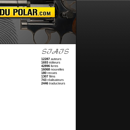
12287
auteurs
1693
éditeurs
42896
livres
16068
nouvelles
180
revues
1307
films
743
réalisateurs
2446
traducteurs