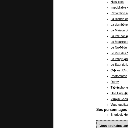
Huis-clos
Impubliable 
L'Invitation 
La Blonde et
La derni�re
La Maison d
La Preuve �
Le Meurtre 
Le No�l de 
Le Pire des 
Le Propri�t
Le Saut du L
O� est l'Arg
Photomaton
Romy
T�l�phone
Une Enqu�t
Vid�o Cass
Vous oublie
Ses personnages
Sherlock Ho
Vous souhaitez a