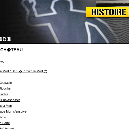
DUCH�TEAU
925
a Mort / De 5 � 7 avec la Mort (*)
oupable
Ricochet
sibles
ur un Assassin
et la Mort
que Mort s'ensuive
time
a Porte
 du Voyage