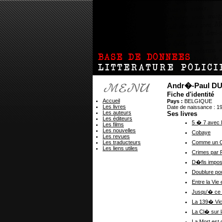
Andr�-Paul 
Fiche d'identité
Accueil
Pays :
BELGIQUE
Les livres
Date de naissance : 1
Les auteurs
Ses livres
Les éditeurs
5 � 7 avec l
Les films
Les nouvelles
Cobaye
Les revues
Les traducteurs
Comme un C
Les liens utiles
Crimes par 
D�fis impos
Doublure po
Entre la Vie 
Jusqu'� ce 
La 139� Vic
La Cl� sur l
La Mort est