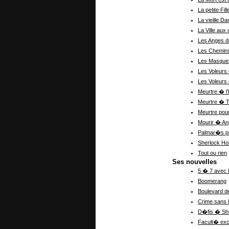
La petite Fi
La vieille 
La Ville au
Les Anges d
Les Chemin
Les Masques
Les Voleurs
Les Voleurs
Meurtre � l
Meurtre � 
Meurtre pou
Mourir � A
Palmar�s p
Sherlock Ho
Tout ou rien
Ses nouvelles
5 � 7 avec 
Boomerang
Boulevard d
Crime sans 
D�fis � Sh
Facult� exc