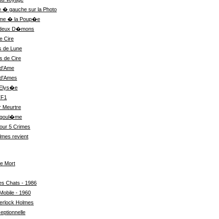
lle � gauche sur la Photo
Dame � la Poup�e
x deux D�mons
e Cire
s de Lune
 de Cire
 d'Ame
 d'Ames
'Elys�e
TF1
r Meurtre
ngoul�me
our 5 Crimes
lmes revient
le Mort
es Chats - 1986
Mobile - 1960
erlock Holmes
eptionnelle