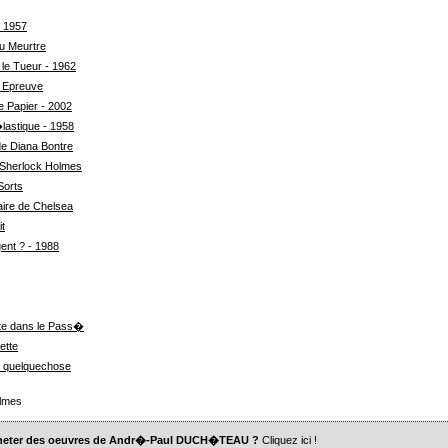
- 1957
au Meurtre
 le Tueur - 1962
 Epreuve
e Papier - 2002
lastique - 1958
de Diana Bontre
Sherlock Holmes
Sorts
aire de Chelsea
it
ent ? - 1988
e dans le Pass�
ette
z quelquechose
lmes
cheter des oeuvres de Andr�-Paul DUCH�TEAU ?
Cliquez ici
!