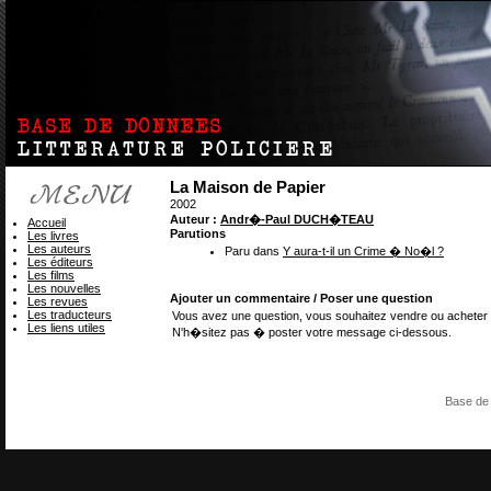
La Maison de Papier
2002
Auteur :
Andr�-Paul DUCH�TEAU
Accueil
Parutions
Les livres
Les auteurs
Paru dans
Y aura-t-il un Crime � No�l ?
Les éditeurs
Les films
Les nouvelles
Ajouter un commentaire / Poser une question
Les revues
Les traducteurs
Vous avez une question, vous souhaitez vendre ou acheter 
Les liens utiles
N'h�sitez pas � poster votre message ci-dessous.
Base de