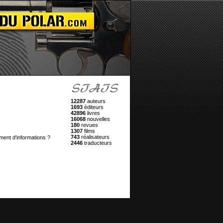
12287
auteurs
1693
éditeurs
42896
livres
16068
nouvelles
180
revues
1307
films
743
réalisateurs
ment d'informations ?
2446
traducteurs