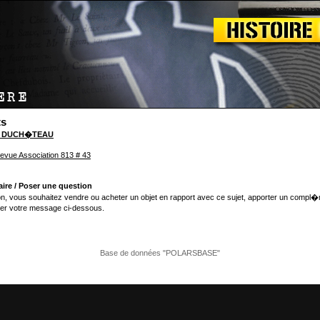
ts
l DUCH�TEAU
evue Association 813 # 43
ire / Poser une question
n, vous souhaitez vendre ou acheter un objet en rapport avec ce sujet, apporter un compl�
er votre message ci-dessous.
Base de données "POLARSBASE"