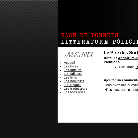
Le Pire des Sor
Auteur :
Andr�-Pau
Parutions
Accueil
Les livres
Paru dans
R
Les auteurs
Les éditeurs
Les films
Ajouter un commenta
Les nouvelles
Les revues
Vous avez une questio
Les traducteurs
N'h�sitez pas � post
Les liens utiles