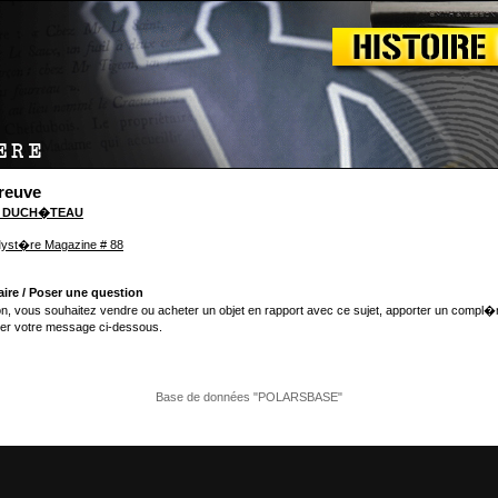
reuve
l DUCH�TEAU
yst�re Magazine # 88
ire / Poser une question
n, vous souhaitez vendre ou acheter un objet en rapport avec ce sujet, apporter un compl�
er votre message ci-dessous.
Base de données "POLARSBASE"