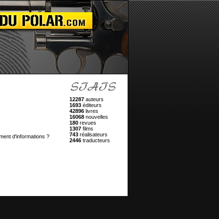
12287
auteurs
1693
éditeurs
42896
livres
16068
nouvelles
180
revues
1307
films
743
réalisateurs
ment d'informations ?
2446
traducteurs