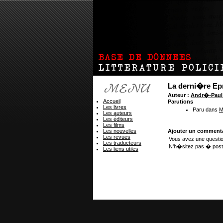
La derni�re Ep
Auteur :
Andr�-Pau
Accueil
Parutions
Les livres
Paru dans
M
Les auteurs
Les éditeurs
Les films
Les nouvelles
Ajouter un commenta
Les revues
Vous avez une questio
Les traducteurs
N'h�sitez pas � post
Les liens utiles