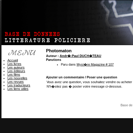
Photomaton
Auteur :
Andr�-Paul DUCH�TEAU
Parutions
Accueil
Les livres
Paru dans
Myst�re Magazine # 107
Les auteurs
Les éditeurs
Les films
Ajouter un commentaire / Poser une question
Les nouvelles
Les revues
Vous avez une question, vous souhaitez vendre ou acheter 
Les traducteurs
N'h�sitez pas � poster votre message ci-dessous.
Les liens utiles
Base de