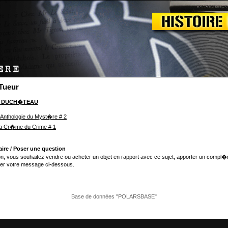
 Tueur
l DUCH�TEAU
'Anthologie du Myst�re # 2
a Cr�me du Crime # 1
ire / Poser une question
n, vous souhaitez vendre ou acheter un objet en rapport avec ce sujet, apporter un compl�
er votre message ci-dessous.
Base de données "POLARSBASE"