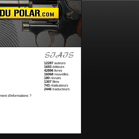
12287
auteurs
1693
éditeurs
42896
livres
16068
nouvelles
180
revues
1307
films
743
réalisateurs
2446
traducteurs
ment d'informations ?