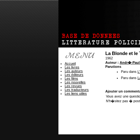
La Blonde et le
1962
Auteur :
Andr�-Pau
Accueil
Parutions
Les livres
Les auteurs
Paru dans
L
Les éditeurs
Paru dans
L
Les films
Les nouvelles
Les revues
Les traducteurs
Ajouter un commenta
Les liens utiles
Vous avez une questio
N'h�sitez pas � post