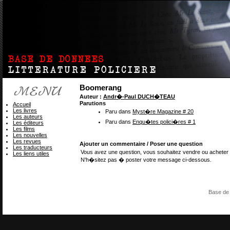
Boomerang
Auteur :
Andr�-Paul DUCH�TEAU
Parutions
Accueil
Les livres
Paru dans
Myst�re Magazine # 20
Les auteurs
Paru dans
Enqu�tes polici�res # 1
Les éditeurs
Les films
Les nouvelles
Les revues
Ajouter un commentaire / Poser une question
Les traducteurs
Vous avez une question, vous souhaitez vendre ou acheter 
Les liens utiles
N'h�sitez pas � poster votre message ci-dessous.
Base de