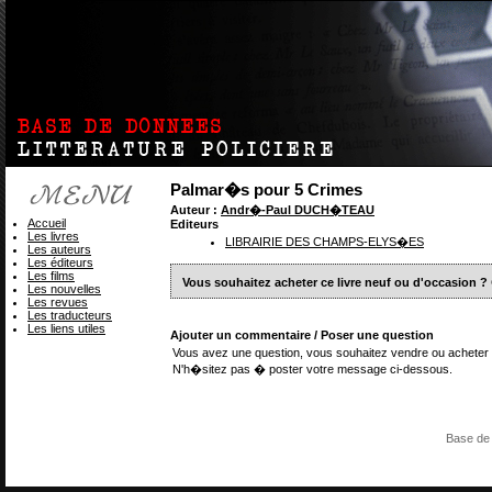
Palmar�s pour 5 Crimes
Auteur :
Andr�-Paul DUCH�TEAU
Accueil
Editeurs
Les livres
LIBRAIRIE DES CHAMPS-ELYS�ES
Les auteurs
Les éditeurs
Les films
Vous souhaitez acheter ce livre neuf ou d'occasion ?
Les nouvelles
Les revues
Les traducteurs
Les liens utiles
Ajouter un commentaire / Poser une question
Vous avez une question, vous souhaitez vendre ou acheter 
N'h�sitez pas � poster votre message ci-dessous.
Base de