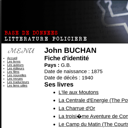
John BUCHAN
Fiche d'identité
Accueil
Les livres
Pays :
G.B.
Les auteurs
Les éditeurs
Date de naissance : 1875
Les films
Les nouvelles
Date de décès : 1940
Les revues
Les traducteurs
Ses livres
Les liens utiles
L'Ile aux Moutons
La Centrale d'Energie (The P
La Charrue d'Or
La troisi�me Aventure de Cons
Le Camp du Matin (The Courts