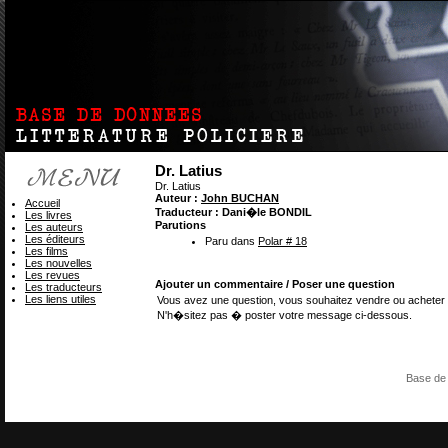
Dr. Latius
Dr. Latius
Auteur :
John BUCHAN
Accueil
Traducteur : Dani�le BONDIL
Les livres
Parutions
Les auteurs
Les éditeurs
Paru dans
Polar # 18
Les films
Les nouvelles
Les revues
Ajouter un commentaire / Poser une question
Les traducteurs
Les liens utiles
Vous avez une question, vous souhaitez vendre ou acheter 
N'h�sitez pas � poster votre message ci-dessous.
Base de