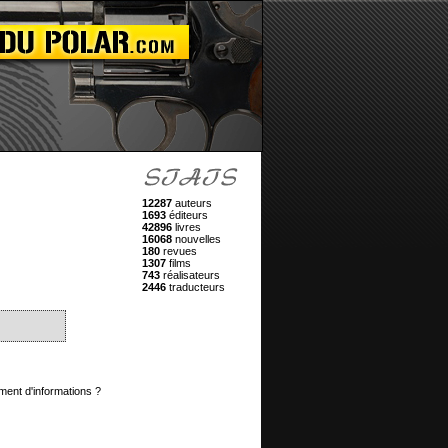
12287
auteurs
1693
éditeurs
42896
livres
16068
nouvelles
180
revues
1307
films
743
réalisateurs
2446
traducteurs
ment d'informations ?