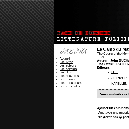
Le Camp du Ma
The Courts of the Mor
1929
Accueil
Auteur :
John BUCH
Les livres
Traducteur : ROTH, 
Les auteurs
Editeurs
Les éditeurs
LGF
Les films
Les nouvelles
ARTHAUD
Les revues
Les traducteurs
KAPELLEN
Les liens utiles
Vous souhaitez ach
Ajouter un commenta
Vous avez une questio
N'h�sitez pas � post