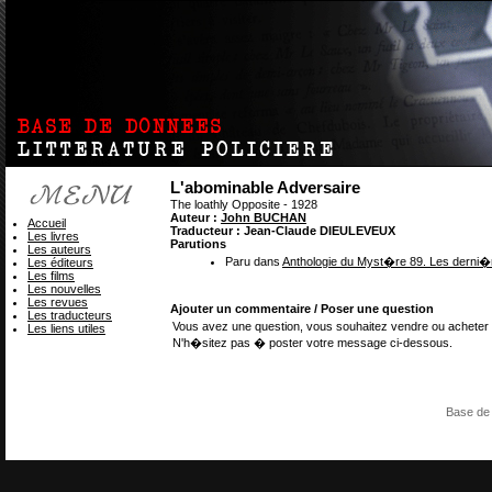
L'abominable Adversaire
The loathly Opposite - 1928
Auteur :
John BUCHAN
Accueil
Traducteur : Jean-Claude DIEULEVEUX
Les livres
Parutions
Les auteurs
Paru dans
Anthologie du Myst�re 89. Les derni�
Les éditeurs
Les films
Les nouvelles
Les revues
Ajouter un commentaire / Poser une question
Les traducteurs
Vous avez une question, vous souhaitez vendre ou acheter 
Les liens utiles
N'h�sitez pas � poster votre message ci-dessous.
Base de