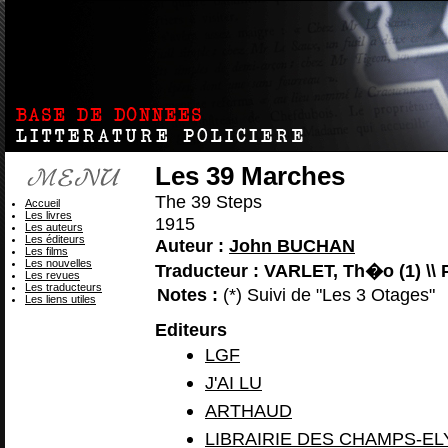
Les 39 Marches
The 39 Steps
Accueil
Les livres
1915
Les auteurs
Les éditeurs
Auteur :
John BUCHAN
Les films
Les nouvelles
Traducteur : VARLET, Th�o (1) \\ 
Les revues
Les traducteurs
Notes :
(*) Suivi de "Les 3 Otages"
Les liens utiles
Editeurs
LGF
J'AI LU
ARTHAUD
LIBRAIRIE DES CHAMPS-E