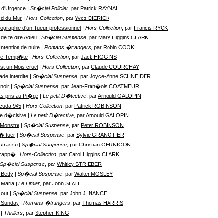
 d'Urgence
| Sp�cial Policier
, par
Patrick RAYNAL
ed du Mur
| Hors-Collection
, par
Yves DIERICK
iographie d'un Tueur professionnel
| Hors-Collection
, par
Francis RYCK
de te dire Adieu
| Sp�cial Suspense
, par
Mary Higgins CLARK
ntention de nuire
| Romans �trangers
, par
Robin COOK
de Temp�te
| Hors-Collection
, par
Jack HIGGINS
est un Mois cruel
| Hors-Collection
, par
Claude COURCHAY
ade interdite
| Sp�cial Suspense
, par
Joyce-Anne SCHNEIDER
 noir
| Sp�cial Suspense
, par
Jean-Fran�ois COATMEUR
ts pris au Pi�ge
| Le petit D�tective
, par
Arnould GALOPIN
cuda 945
| Hors-Collection
, par
Patrick ROBINSON
lle d�cisive
| Le petit D�tective
, par
Arnould GALOPIN
 Monstre
| Sp�cial Suspense
, par
Peter ROBINSON
 � tuer
| Sp�cial Suspense
, par
Sylvie GRANOTIER
nstrasse
| Sp�cial Suspense
, par
Christian GERNIGON
frapp�
| Hors-Collection
, par
Carol Higgins CLARK
 Sp�cial Suspense
, par
Whitley STRIEBER
 Betty
| Sp�cial Suspense
, par
Walter MOSLEY
 Maria
| Le Limier
, par
John SLATE
 out
| Sp�cial Suspense
, par
John J. NANCE
 Sunday
| Romans �trangers
, par
Thomas HARRIS
| Thrillers
, par
Stephen KING