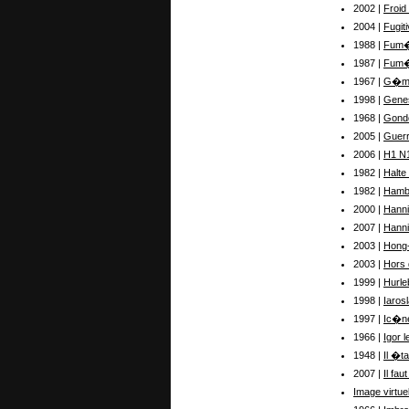
2002 |
Froid
2004 |
Fugit
1988 |
Fum�
1987 |
Fum�
1967 |
G�me
1998 |
Gene
1968 |
Gond
2005 |
Guerr
2006 |
H1 N
1982 |
Halte
1982 |
Hamb
2000 |
Hanni
2007 |
Hanni
2003 |
Hong
2003 |
Hors 
1999 |
Hurle
1998 |
Iaros
1997 |
Ic�n
1966 |
Igor l
1948 |
Il �t
2007 |
Il fau
Image virtuel