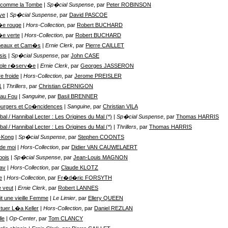
 comme la Tombe
| Sp�cial Suspense
, par
Peter ROBINSON
ive
| Sp�cial Suspense
, par
David PASCOE
e rouge
| Hors-Collection
, par
Robert BUCHARD
e verte
| Hors-Collection
, par
Robert BUCHARD
aux et Cam�s
| Ernie Clerk
, par
Pierre CAILLET
sis
| Sp�cial Suspense
, par
John CASE
ole r�serv�e
| Ernie Clerk
, par
Georges JASSERON
e froide
| Hors-Collection
, par
Jerome PREISLER
1
| Thrillers
, par
Christian GERNIGON
 au Fou
| Sanguine
, par
Basil BRENNER
urgers et Co�ncidences
| Sanguine
, par
Christian VILA
bal / Hannibal Lecter : Les Origines du Mal (*)
| Sp�cial Suspense
, par
Thomas HARRIS
bal / Hannibal Lecter : Les Origines du Mal (*)
| Thrillers
, par
Thomas HARRIS
-Kong
| Sp�cial Suspense
, par
Stephen COONTS
de moi
| Hors-Collection
, par
Didier VAN CAUWELAERT
bois
| Sp�cial Suspense
, par
Jean-Louis MAGNON
lav
| Hors-Collection
, par
Claude KLOTZ
e
| Hors-Collection
, par
Fr�d�ric FORSYTH
e veut
| Ernie Clerk
, par
Robert LANNES
ait une vieille Femme
| Le Limier
, par
Ellery QUEEN
t tuer L�a Keller
| Hors-Collection
, par
Daniel REZLAN
le
| Op-Center
, par
Tom CLANCY