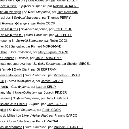
seurs de Tr�sors
| Hors-Collection
, par
Robert DALEY
hez la Cible
| Sp�cial Suspense
, par
Roland SADAUNE
ne au Michigan
| Sp�cial Suspense
, par
Tom KAKONIS
 qui dort
| Sp�cial Suspense
, par
Thomas PERRY
| Romans �trangers
, par
Robin COOK
x de Ma�tres
| Sp�cial Suspense
, par
COLLECTIF
 de Ma�tres # 2
| Hors-Collection
, par
COLLECTIF
mosome 6
| Sp�cial Suspense
, par
Robin COOK
ler 66
| Sanguine
, par
Richard MORGI�VE
 libre
| Hors-Collection
, par
Mary Higgins CLARK
de Cendres
| Thrillers
, par
Maud TABACHNIK
nstances aggravantes
| Sp�cial Suspense
, par
Sheldon SIEGEL
it ferm�
| Ernie Clerk
, par
Gil BERTRAM
ence Mougenot
| Hors-Collection
, par
Michel FRIEDMAN
Ciel
| Terres d'Am�rique
, par
James GALVIN
r vol�
| Carr� jaune
, par
Lauren KELLY
any Man
| Hors-Collection
, par
Joseph FINDER
ssional
| Sp�cial Suspense
, par
Jack HIGGINS
ssions d'un Linceul
| Bl�me
, par
Clive BARKER
gion
| Sp�cial Suspense
, par
Robin COOK
s du Milieu
| Le Livre d'Aujourd'hui
, par
Francis CARCO
cci
| Hors-Collection
, par
Patrick RAYNAL
s incorporated
| Hors-Collection
, par
Maurice G. DANTEC