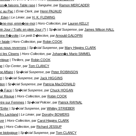
ss� faisons Table rase
| Sanguine
, par
Ramon MERCADER
c au Pac
| Ernie Clerk
, par
Henri PAJAUD
 Eden
| Le Limier
, par
H. K. FLEMING
ne-moi, emm�ne-moi
| Hors-Collection
, par
Lauren KELLY
in Jour / Trafic en plein Jour (*)
| Sp�cial Suspense
, par
James Wilson HALL
eine R�volte
| Le petit D�tective
, par
Arnould GALOPIN
 fatale
| Hors-Collection
, par
Robin COOK
us nous reverrons
| Sp�cial Suspense
, par
Mary Higgins CLARK
ici les Clowns
| Hors-Collection
, par
Johann�s Mario SIMMEL
ritique
| Thrillers
, par
Robin COOK
ge
| Op-Center
, par
Tom CLANCY
ge Affaire
| Sp�cial Suspense
, par
Peter ROBINSON
et
| Sp�cial Suspense
, par
Jack HIGGINS
tion
| Sp�cial Suspense
, par
Patricia MacDONALD
 � Face
| Sp�cial Suspense
, par
Chuck HOGAN
ur Risque
| Hors-Collection
, par
Robin COOK
tre sur Femmes
| Sp�cial Policier
, par
Patrick RAYNAL
'Enfer
| Sp�cial Suspense
, par
Whitley STRIEBER
rs Lackland
| Le Limier
, par
Dorothy BOWERS
ver
| Hors-Collection
, par
Carol Higgins CLARK
ay
| Hors-Collection
, par
Richard JESSUP
e biologique
| Sp�cial Suspense
, par
Tom CLANCY