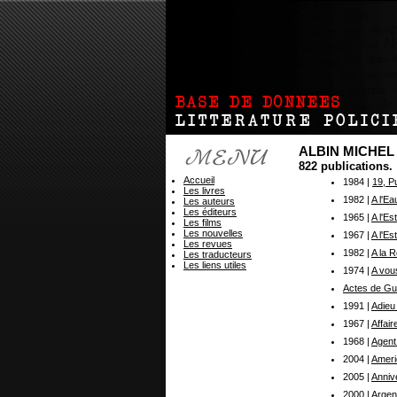
ALBIN MICHEL
822 publications.
Accueil
1984 |
19, P
Les livres
1982 |
A l'E
Les auteurs
Les éditeurs
1965 |
A l'Es
Les films
Les nouvelles
1967 |
A l'E
Les revues
1982 |
A la 
Les traducteurs
Les liens utiles
1974 |
A vous
Actes de Gu
1991 |
Adieu
1967 |
Affair
1968 |
Agent
2004 |
Ameri
2005 |
Annive
2000 |
Argent