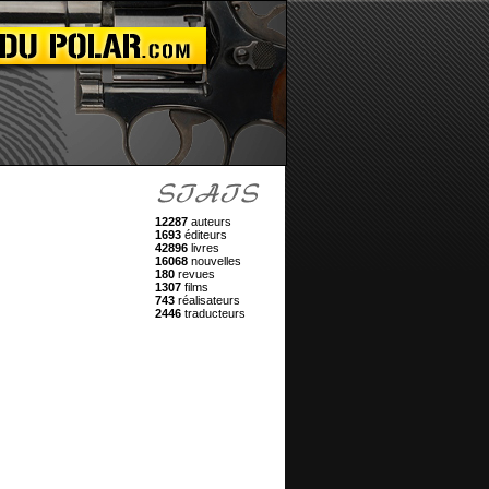
12287
auteurs
1693
éditeurs
42896
livres
16068
nouvelles
180
revues
1307
films
743
réalisateurs
2446
traducteurs