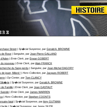
urchase Street
| Sp�cial Suspense
, par
Gerald A. BROWNE
au de Rose
| Sanguine
, par
Jean-Pierre GALLAND
t d'Aden
| Ernie Clerk
, par
Erwan GOBERT
st du nouveau
| Ernie Clerk
, par
Alain FRANCK
Recherche du Sang perdu
| Sanguine
, par
Jean-Michel DAGORY
 de jouer, Milord !
| Hors-Collection
, par
Jacques ROBERT
erre
| Op-Center
, par
Tom CLANCY
 Sib�rie
| Sp�cial Suspense
, par
Gerald A. BROWNE
e de Famille
| Ernie Clerk
, par
Jean GASTAUT
 Suicide
| Ernie Clerk
, par
James WARREN
ca
| Hors-Collection
, par
Stephen COONTS
rsaire fatal
| Sp�cial Suspense
, par
Amy GUTMAN
 facile
| Sp�cial Suspense
, par
Jenny SILER