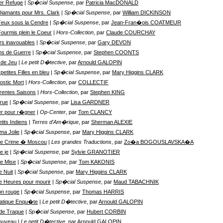
er Refuge
| Sp�cial Suspense
, par
Patricia MacDONALD
iamants pour Mrs. Clark
| Sp�cial Suspense
, par
William DICKINSON
eux sous la Cendre
| Sp�cial Suspense
, par
Jean-Fran�ois COATMEUR
ourmis plein le Coeur
| Hors-Collection
, par
Claude COURCHAY
s inavouables
| Sp�cial Suspense
, par
Gary DEVON
ns de Guerre
| Sp�cial Suspense
, par
Stephen COONTS
 de Jeu
| Le petit D�tective
, par
Arnould GALOPIN
petites Filles en bleu
| Sp�cial Suspense
, par
Mary Higgins CLARK
ostic Mort
| Hors-Collection
, par
COLLECTIF
rentes Saisons
| Hors-Collection
, par
Stephen KING
rue
| Sp�cial Suspense
, par
Lisa GARDNER
er pour r�gner
| Op-Center
, par
Tom CLANCY
tits Indiens
| Terres d'Am�rique
, par
Sherman ALEXIE
ma Jolie
| Sp�cial Suspense
, par
Mary Higgins CLARK
le Crime � Moscou
| Les grandes Traductions
, par
Zo�a BOGOUSLAVSKA�A
e je
| Sp�cial Suspense
, par
Sylvie GRANOTIER
e Mise
| Sp�cial Suspense
, par
Tom KAKONIS
 Nuit
| Sp�cial Suspense
, par
Mary Higgins CLARK
 Heures pour mourir
| Sp�cial Suspense
, par
Maud TABACHNIK
n rouge
| Sp�cial Suspense
, par
Thomas HARRIS
atique Enqu�te
| Le petit D�tective
, par
Arnould GALOPIN
 de Traque
| Sp�cial Suspense
, par
Hubert CORBIN
ouveau
| Le petit D�tective
, par
Arnould GALOPIN