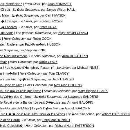
ge, Morticoles !
| Ernie Clerk
, par
Jean BOMMART
-Circuit
| Sp�cial Suspense
, par
James Wilson HALL
u Main
| Sp�cial Suspense
, par
Carl HIAASEN
e � Chicago
| Le Limier
, par
Fredric BROWN
e � Londres
| Le Limier
, par
Peter DRAX
 de Sable
| Les grandes Traductions
, par
Bujor NEDELCOVICI
s
| Hors-Collection
, par
Robin COOK
ale
| Thrillers
, par
Paul-Fran�ois HUSSON
ial Suspense
, par
Stephen KING
de Rajeunissement
| Le petit D�tective
, par
Arnould GALOPIN
fatale
| Hors-Collection
, par
Robin COOK
r ! / Le Voyage d'Humphrey Paxton (*)
| Le Limier
, par
Michael INNES
er imm�diat
| Hors-Collection
, par
Tom CLANCY
r imminent
| Sp�cial Suspense
, par
Jack HIGGINS
la Ligne de Mire
| Hors-Collection
, par
Max Allan COLLINS
la Rue o� vit celle que j'aime
| Sp�cial Suspense
, par
Mary Higgins CLARK
la Vall�e des Ombres
| Sp�cial Suspense
, par
Lawrence SANDERS
le Repaire de la Bande
| Le petit D�tective
, par
Arnould GALOPIN
les Gorges de l'Atlas
| Le petit D�tective
, par
Arnould GALOPIN
autre C�t� de la Nuit : Mrs Clark � las-Vegas
| Sp�cial Suspense
, par
William DICKINSON
c et de Corde
| Le Limier
, par
Philip MacDONALD
 de Culpabilit�
| Hors-Collection
, par
Richard North PATTERSON