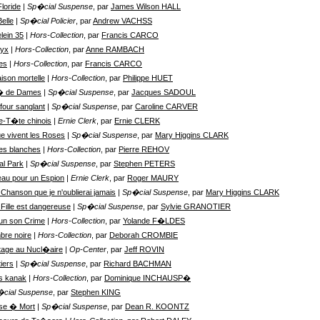
Floride
| Sp�cial Suspense
, par
James Wilson HALL
Belle
| Sp�cial Policier
, par
Andrew VACHSS
lein 35
| Hors-Collection
, par
Francis CARCO
yx
| Hors-Collection
, par
Anne RAMBACH
es
| Hors-Collection
, par
Francis CARCO
ison mortelle
| Hors-Collection
, par
Philippe HUET
� de Dames
| Sp�cial Suspense
, par
Jacques SADOUL
four sanglant
| Sp�cial Suspense
, par
Caroline CARVER
-T�te chinois
| Ernie Clerk
, par
Ernie CLERK
e vivent les Roses
| Sp�cial Suspense
, par
Mary Higgins CLARK
les blanches
| Hors-Collection
, par
Pierre REHOV
al Park
| Sp�cial Suspense
, par
Stephen PETERS
au pour un Espion
| Ernie Clerk
, par
Roger MAURY
 Chanson que je n'oublierai jamais
| Sp�cial Suspense
, par
Mary Higgins CLARK
 Fille est dangereuse
| Sp�cial Suspense
, par
Sylvie GRANOTIER
un son Crime
| Hors-Collection
, par
Yolande F�LDES
re noire
| Hors-Collection
, par
Deborah CROMBIE
age au Nucl�aire
| Op-Center
, par
Jeff ROVIN
iers
| Sp�cial Suspense
, par
Richard BACHMAN
s kanak
| Hors-Collection
, par
Dominique INCHAUSP�
�cial Suspense
, par
Stephen KING
se � Mort
| Sp�cial Suspense
, par
Dean R. KOONTZ