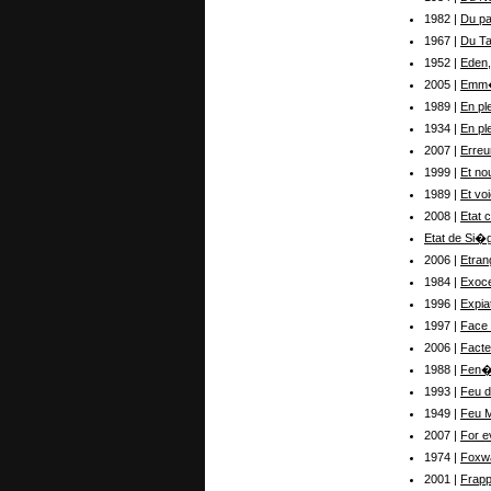
1982 |
Du pa
1967 |
Du Ta
1952 |
Eden,
2005 |
Emm�
1989 |
En ple
1934 |
En pl
2007 |
Erreur
1999 |
Et no
1989 |
Et vo
2008 |
Etat c
Etat de Si�
2006 |
Etran
1984 |
Exoc
1996 |
Expia
1997 |
Face
2006 |
Facte
1988 |
Fen�
1993 |
Feu d
1949 |
Feu M
2007 |
For e
1974 |
Foxw
2001 |
Frapp