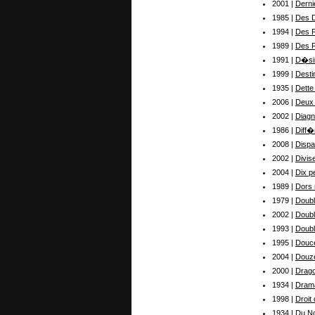
2001 |
Derni
1985 |
Des D
1994 |
Des F
1989 |
Des F
1991 |
D�sir
1999 |
Desti
1935 |
Dette
2006 |
Deux 
2002 |
Diagn
1986 |
Diff�
2008 |
Dispa
2002 |
Divis
2004 |
Dix pe
1989 |
Dors 
1979 |
Doub
2002 |
Doubl
1993 |
Doubl
1995 |
Douce
2004 |
Douze
2000 |
Drago
1934 |
Dram
1998 |
Droit
1934 |
Du N