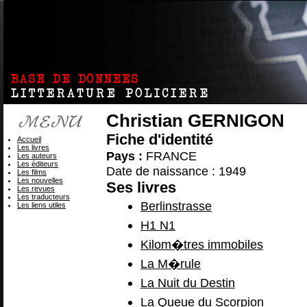
Christian GERNIGON
Fiche d'identité
Accueil
Les livres
Pays :
FRANCE
Les auteurs
Les éditeurs
Date de naissance : 1949
Les films
Les nouvelles
Ses livres
Les revues
Les traducteurs
Berlinstrasse
Les liens utiles
H1 N1
Kilom�tres immobiles
La M�rule
La Nuit du Destin
La Queue du Scorpion