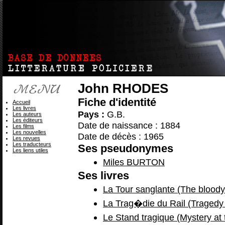
John RHODES
Fiche d'identité
Accueil
Les livres
Pays :
G.B.
Les auteurs
Les éditeurs
Date de naissance : 1884
Les films
Les nouvelles
Date de décès : 1965
Les revues
Les traducteurs
Ses pseudonymes
Les liens utiles
Miles BURTON
Ses livres
La Tour sanglante (The bloody
La Trag�die du Rail (Tragedy 
Le Stand tragique (Mystery at