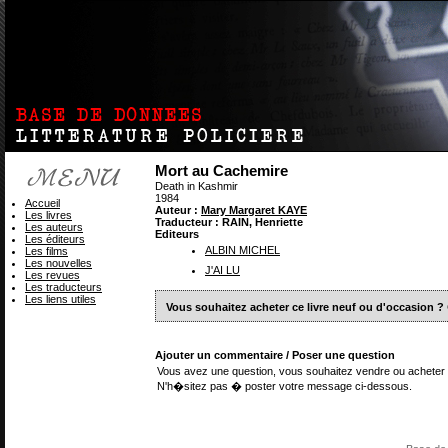
Mort au Cachemire
Death in Kashmir
1984
Accueil
Auteur :
Mary Margaret KAYE
Les livres
Traducteur : RAIN, Henriette
Les auteurs
Editeurs
Les éditeurs
ALBIN MICHEL
Les films
Les nouvelles
J'AI LU
Les revues
Les traducteurs
Les liens utiles
Vous souhaitez acheter ce livre neuf ou d'occasion ?
Ajouter un commentaire / Poser une question
Vous avez une question, vous souhaitez vendre ou acheter 
N'h�sitez pas � poster votre message ci-dessous.