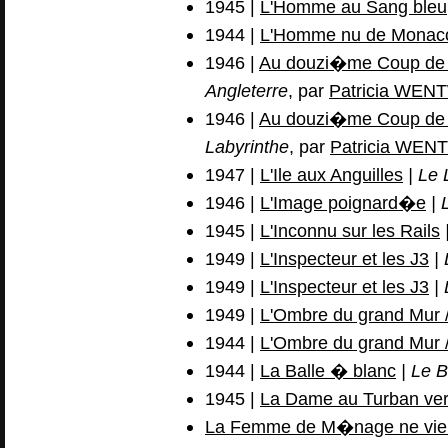
1945 |
L'Homme au Sang bleu
1944 |
L'Homme nu de Monac
1946 |
Au douzi�me Coup de Mi
Angleterre
, par
Patricia WE
1946 |
Au douzi�me Coup de Mi
Labyrinthe
, par
Patricia WE
1947 |
L'Ile aux Anguilles
| Le 
1946 |
L'Image poignard�e
| 
1945 |
L'Inconnu sur les Rails
1949 |
L'Inspecteur et les J3
| 
1949 |
L'Inspecteur et les J3
| 
1949 |
L'Ombre du grand Mur / 
1944 |
L'Ombre du grand Mur / 
1944 |
La Balle � blanc
| Le B
1945 |
La Dame au Turban ver
La Femme de M�nage ne vien