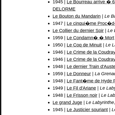
1945 |
Le Bourreau arrive � 
DELORME
Le Bouton du Mandarin
| Le B
1947 |
Le cinqui�me Proc�
Le Collier du dernier Soir
| Le 
1959 |
Le Condamn� � Mort
1950 |
Le Coq de Minuit
| Le L
1946 |
Le Crime de la Coudra
1946 |
Le Crime de la Coudra
1948 |
Le dernier Train d'Auster
1959 |
Le Donneur
| La Grena
1948 |
Le Fant�me de Hyde 
1949 |
Le Fil d'Ariane
| Le Lab
1948 |
Le Frisson noir
| Le Lab
Le grand Juge
| Le Labyrinthe
1945 |
Le Justicier souriant
| L