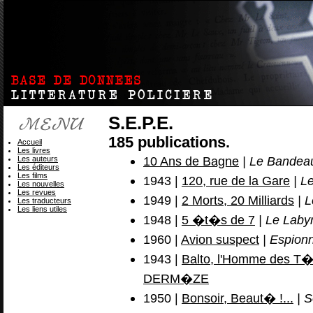
S.E.P.E.
185 publications.
Accueil
Les livres
10 Ans de Bagne
| Le Bandeau
Les auteurs
Les éditeurs
Les films
1943 |
120, rue de la Gare
| L
Les nouvelles
Les revues
1949 |
2 Morts, 20 Milliards
| L
Les traducteurs
Les liens utiles
1948 |
5 �t�s de 7
| Le Labyr
1960 |
Avion suspect
| Espion
1943 |
Balto, l'Homme des T
DERM�ZE
1950 |
Bonsoir, Beaut� !...
| S