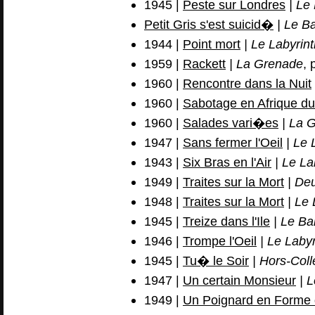
1945 |
Peste sur Londres
| Le 
Petit Gris s'est suicid�
| Le B
1944 |
Point mort
| Le Labyrin
1959 |
Rackett
| La Grenade
, 
1960 |
Rencontre dans la Nuit
1960 |
Sabotage en Afrique d
1960 |
Salades vari�es
| La 
1947 |
Sans fermer l'Oeil
| Le 
1943 |
Six Bras en l'Air
| Le La
1949 |
Traites sur la Mort
| De
1948 |
Traites sur la Mort
| Le 
1945 |
Treize dans l'Ile
| Le Ba
1946 |
Trompe l'Oeil
| Le Labyr
1945 |
Tu� le Soir
| Hors-Coll
1947 |
Un certain Monsieur
| L
1949 |
Un Poignard en Forme 