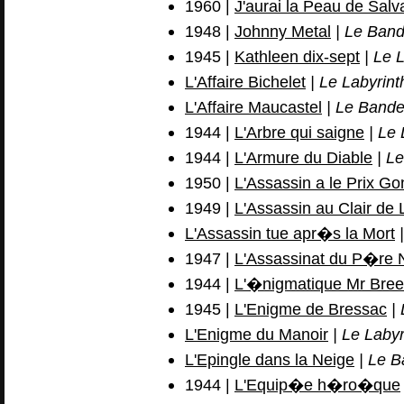
1960 |
J'aurai la Peau de Salv
1948 |
Johnny Metal
| Le Band
1945 |
Kathleen dix-sept
| Le 
L'Affaire Bichelet
| Le Labyrint
L'Affaire Maucastel
| Le Bande
1944 |
L'Arbre qui saigne
| Le 
1944 |
L'Armure du Diable
| Le
1950 |
L'Assassin a le Prix Go
1949 |
L'Assassin au Clair de
L'Assassin tue apr�s la Mort
|
1947 |
L'Assassinat du P�re
1944 |
L'�nigmatique Mr Bre
1945 |
L'Enigme de Bressac
| 
L'Enigme du Manoir
| Le Labyr
L'Epingle dans la Neige
| Le B
1944 |
L'Equip�e h�ro�que