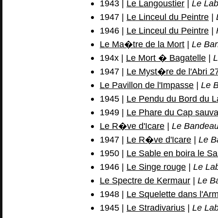
1943 |
Le Langoustier
| Le Lab
1947 |
Le Linceul du Peintre
| 
1946 |
Le Linceul du Peintre
| 
Le Ma�tre de la Mort
| Le Ba
194x |
Le Mort � Bagatelle
| L
1947 |
Le Myst�re de l'Abri 2
Le Pavillon de l'Impasse
| Le 
1945 |
Le Pendu du Bord du L
1949 |
Le Phare du Cap sauv
Le R�ve d'Icare
| Le Bandeau
1947 |
Le R�ve d'Icare
| Le B
1950 |
Le Sable en boira le S
1946 |
Le Singe rouge
| Le La
Le Spectre de Kermaur
| Le B
1948 |
Le Squelette dans l'Arm
1945 |
Le Stradivarius
| Le Lab