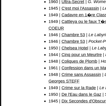
1960 |
Ultra-Secret
| G. Wome
1945 |
C'est moi l'Assassin
| L
1949 |
Cadavre en 1�re Clas
1949 |
Cattleya ou le faux T
COEUR
1946 |
Chambre 53
| Le Labyr
1946 |
Chambre 53
| Pocket-P
1950 |
Chelsea Hotel
| Le Laby
1944 |
Cinq pour un Meurtre
| 
1948 |
Coliques de Plomb
| Ho
1961 |
Confession dans un M
1948 |
Crime sans Assassin
| 
Georges STEFF
1949 |
Crime sur la Rade
| Le 
1950 |
De l'Eau dans le Gaz
| 
1945 |
Dix Secondes d'Obscur