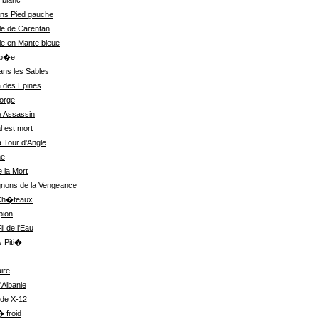
 blanc
ns Pied gauche
le de Carentan
le en Mante bleue
up�e
ans les Sables
 des Epines
orge
 Assassin
 est mort
a Tour d'Angle
ne
e la Mort
nons de la Vengeance
 Ch�teaux
pion
il de l'Eau
s Piti�
ire
'Albanie
de X-12
 froid