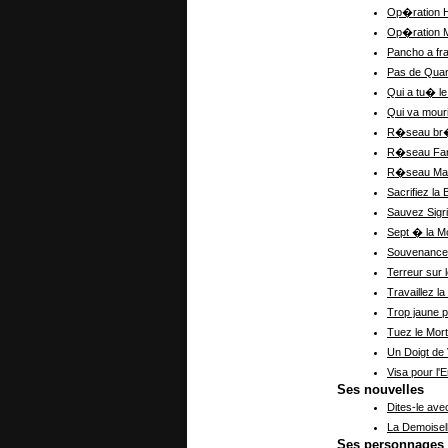
Op�ration H
Op�ration 
Pancho a f
Pas de Quart
Qui a tu� le
Qui va mouri
R�seau br
R�seau Fa
R�seau Ma
Sacrifiez la
Sauvez Sigr
Sept � la M
Souvenance 
Terreur sur 
Travaillez 
Trop jaune p
Tuez le Mort
Un Doigt de
Visa pour l'E
Ses nouvelles
Dites-le ave
La Demoisell
Ses personnages