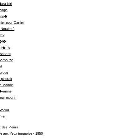
ara-Kiri
Magic
rapp�
ier pour Cartier
 Notaire ?
r ?
�l�
nt�me
ssacre
 Barbouze
id
orgue
pleurait
le Manoir
la Femme
our mourir
 Vodka
nfer
c des Pleurs
e aux Yeux turquoise - 1950