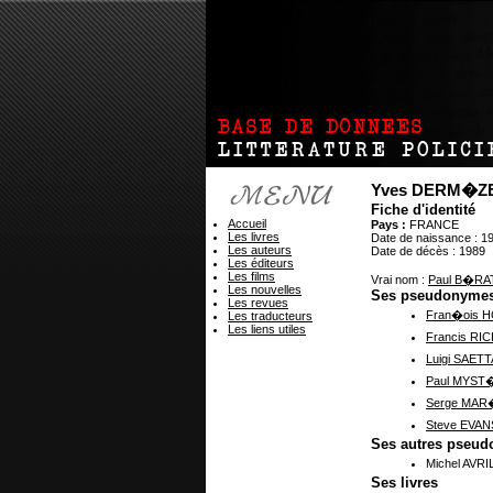
Yves DERM�Z
Fiche d'identité
Accueil
Pays :
FRANCE
Les livres
Date de naissance : 1
Les auteurs
Date de décès : 1989
Les éditeurs
Les films
Vrai nom :
Paul B�RA
Les nouvelles
Ses pseudonyme
Les revues
Fran�ois 
Les traducteurs
Les liens utiles
Francis RI
Luigi SAETT
Paul MYST
Serge MA
Steve EVAN
Ses autres pseu
Michel AVRI
Ses livres