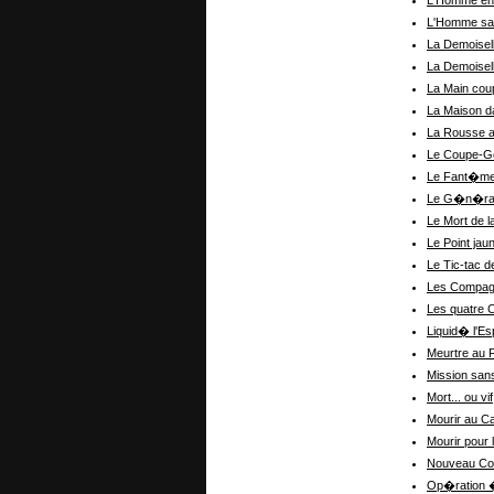
L'Homme en
L'Homme sa
La Demoisel
La Demoisel
La Main co
La Maison d
La Rousse a
Le Coupe-G
Le Fant�me
Le G�n�ral
Le Mort de l
Le Point jau
Le Tic-tac d
Les Compag
Les quatre
Liquid� l'Es
Meurtre au F
Mission san
Mort... ou vif
Mourir au Ca
Mourir pour l
Nouveau Co
Op�ration �