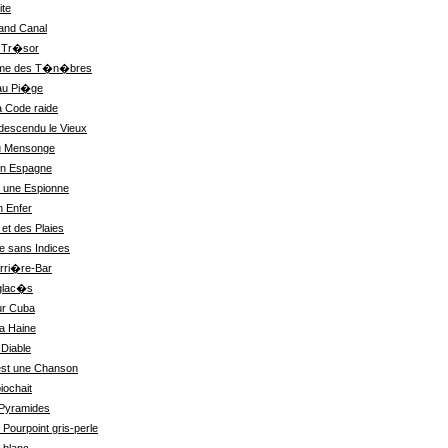
ite
rand Canal
r Tr�sor
omme des T�n�bres
 au Pi�ge
la Code raide
 descendu le Vieux
u Mensonge
n Espagne
r une Espionne
n Enfer
et des Plaies
e sans Indices
rri�re-Bar
glac�s
r Cuba
la Haine
 Diable
est une Chanson
iochait
 Pyramides
Pourpoint gris-perle