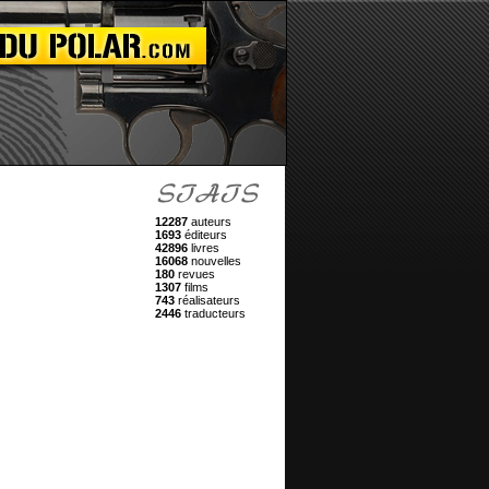
12287
auteurs
1693
éditeurs
42896
livres
16068
nouvelles
180
revues
1307
films
743
réalisateurs
2446
traducteurs