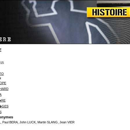
E
915
TO
s
HOPE
CHARD
A
�RE
R�GES
S
donymes
L, Paul BERA, John LUCK, Martin SLANG, Jean VIER