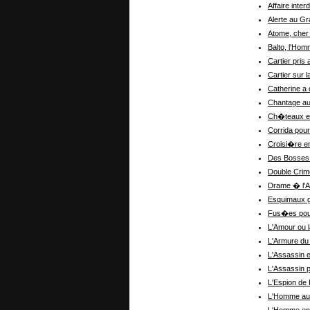
Affaire interd
Alerte au G
Atome, che
Balto, l'H
Cartier pris
Cartier sur 
Catherine a
Chantage a
Ch�teaux e
Corrida pou
Croisi�re e
Des Bosses 
Double Crim
Drame � l'A
Esquimaux 
Fus�es pou
L'Amour ou 
L'Armure du
L'Assassin 
L'Assassin p
L'Espion de
L'Homme au 