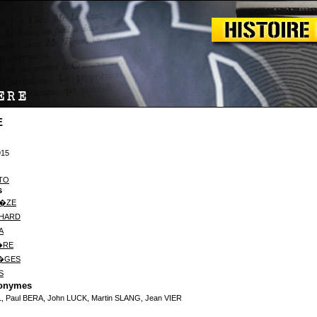
E
915
TO
s
M�ZE
CHARD
A
�RE
R�GES
S
donymes
L, Paul BERA, John LUCK, Martin SLANG, Jean VIER