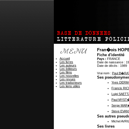
Fran�ois HOP
Fiche d'identité
Accueil
Pays :
FRANCE
Les livres
Date de naissance : 1
Les auteurs
Date de décès : 1989
Les éditeurs
Les films
Vrai nom :
Paul B�RA
Les nouvelles
Ses pseudonyme
Les revues
Yves DER
Les traducteurs
Les liens utiles
Francis RI
Luigi SAETT
Paul MYST
Serge MA
Steve EVAN
Ses autres pseu
Michel AVRI
Ses livres