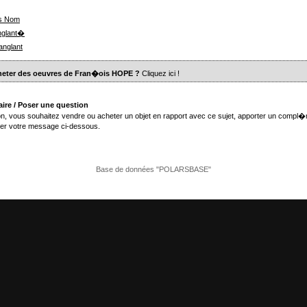
ns Nom
nglant�
anglant
heter des oeuvres de Fran�ois HOPE ?
Cliquez ici
!
ire / Poser une question
n, vous souhaitez vendre ou acheter un objet en rapport avec ce sujet, apporter un compl�
er votre message ci-dessous.
Base de données "POLARSBASE"