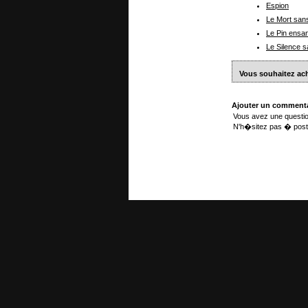
Espion
Le Mort sa
Le Pin ensa
Le Silence s
Vous souhaitez ac
Ajouter un commenta
Vous avez une questio
N'h�sitez pas � post