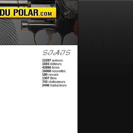
12287
auteurs
1693
éditeurs
42896
livres
16068
nouvelles
180
revues
1307
films
743
réalisateurs
2446
traducteurs